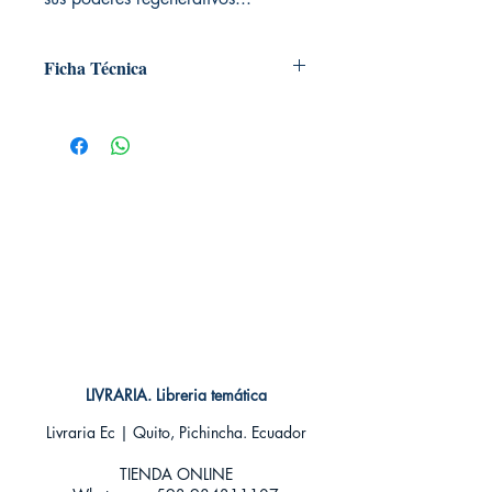
Ficha Técnica
# de páginas: 194
Editorial: Norma
Idioma: Castellano
Encuadernación: Tapa blanda
ISBN:
9788467922400
Categoría: SEINEN MANGA
Tamaño: Grande
LIVRARIA. Libreria temática
Livraria Ec | Quito, Pichincha. Ecuador
TIENDA ONLINE​