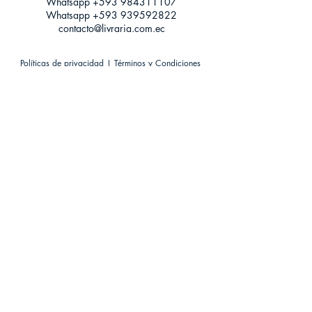
Whatsapp +593
984311107
Whatsapp
+593 939592822
contacto@livraria.com.ec
Políticas de privacidad | Términos y Condiciones
Métodos de pago
Condiciones de distribución
Métodos de envíos
Política de devoluciones
¡Escríbenos a Whatsapp!
Suscríbete a nuestro newsletter