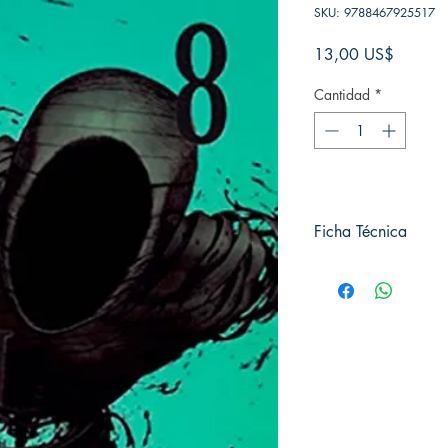
SKU: 9788467925517
Precio
13,00 US$
Cantidad
*
Ficha Técnica
# de páginas: 194
Editorial: Norma
Idioma: Castellano
Encuadernación: Tap
ISBN:
9788467925
Categoría: SEINEN
Tamaño: Grande