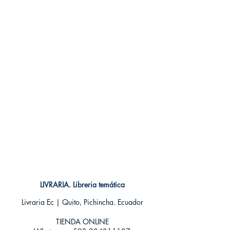
Encuadernación: Tapa blanda
ISBN:
9788467928402
Categoría: SEINEN MANGA
Tamaño: Grande
LIVRARIA. Libreria temática
Livraria Ec | Quito, Pichincha. Ecuador
TIENDA ONLINE​