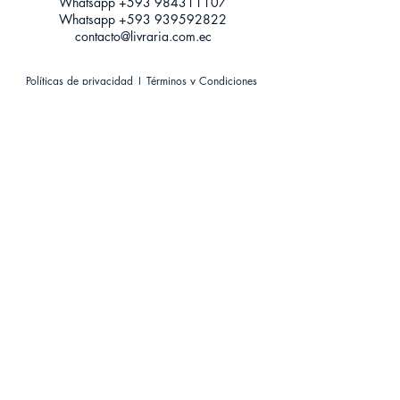
Whatsapp +593
984311107
Whatsapp
+593 939592822
contacto@livraria.com.ec
Políticas de privacidad | Términos y Condiciones
Métodos de pago
Condiciones de distribución
Métodos de envíos
Política de devoluciones
¡Escríbenos a Whatsapp!
Suscríbete a nuestro newsletter