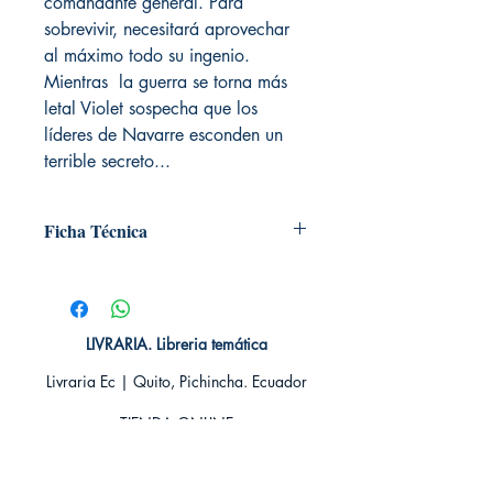
comandante general. Para
sobrevivir, necesitará aprovechar
al máximo todo su ingenio.
Mientras la guerra se torna más
letal Violet sospecha que los
líderes de Navarre esconden un
terrible secreto...
Ficha Técnica
# de páginas: 736
Editorial: PLANETA
Idioma: Castellano
Encuadernación: Blanda
LIVRARIA. Libreria temática
ISBN: 9786287665095
Livraria Ec | Quito, Pichincha. Ecuador
Categoría: FANTASIA
Tamaño: Grande
TIENDA ONLINE​
Whatsapp +593
984311107
Whatsapp
+593 939592822
contacto@livraria.com.ec