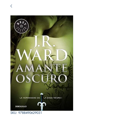
SKU: 9788490629031