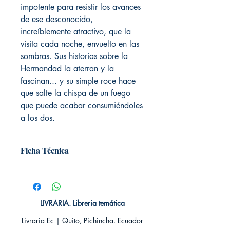
impotente para resistir los avances
de ese desconocido,
increíblemente atractivo, que la
visita cada noche, envuelto en las
sombras. Sus historias sobre la
Hermandad la aterran y la
fascinan... y su simple roce hace
que salte la chispa de un fuego
que puede acabar consumiéndoles
a los dos.
Ficha Técnica
# de páginas: 576
Editorial: DEBOLSILLO
Idioma: Castellano
Encuadernación: Blanda
LIVRARIA. Libreria temática
ISBN:
9788490629031
Livraria Ec | Quito, Pichincha. Ecuador
Categoría: Novela Romántica -