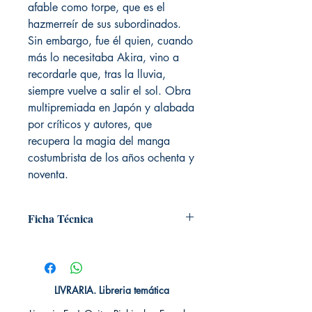
afable como torpe, que es el
hazmerreír de sus subordinados.
Sin embargo, fue él quien, cuando
más lo necesitaba Akira, vino a
recordarle que, tras la lluvia,
siempre vuelve a salir el sol. Obra
multipremiada en Japón y alabada
por críticos y autores, que
recupera la magia del manga
costumbrista de los años ochenta y
noventa.
Ficha Técnica
# de páginas: 320
Editorial: TOMO DOMO
Idioma: Castellano
Encuadernación: Tapa blanda
LIVRARIA. Libreria temática
ISBN: 9788416188536