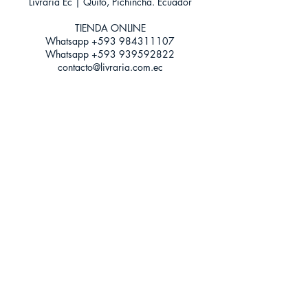
Livraria Ec | Quito, Pichincha. Ecuador
Categoría: SEINEN MANGA
Tamaño: Grande
TIENDA ONLINE​
Whatsapp +593
984311107
Whatsapp
+593 939592822
contacto@livraria.com.ec
Políticas de privacidad | Términos y Condiciones
Métodos de pago
Condiciones de distribución
Métodos de envíos
Política de devoluciones
¡Escríbenos a Whatsapp!