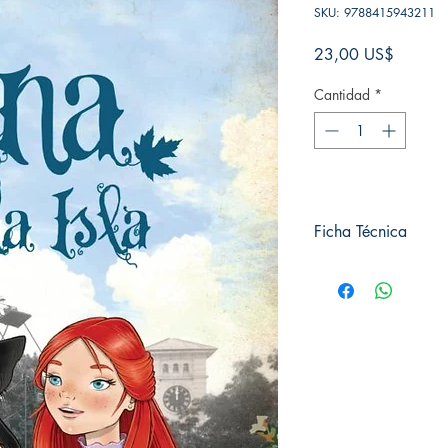
SKU: 9788415943211
Precio
23,00 US$
Cantidad
*
Ficha Técnica
# de páginas: 288
Editorial: El toro mitic
Idioma: Castellano
Encuadernación: Blan
ISBN:
9788415943
Categoría: Ficción Gen
Tamaño: Grande