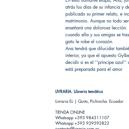
En esta flamante etapa, Ana, ju
atrás los días de su infancia y d
publicado su primer relato, e in
matrimonio. Aunque no todo ser
enseñará una dolorosa lección. P
cuando ella y sus amigas se tra
gato le robe el corazón.
Ana tendrá que dilucidar tambié
interior, ya que el apuesto Gylb
decidir si es el ''príncipe azul'
está preparada para el amor
LIVRARIA. Libreria temática
Livraria Ec | Quito, Pichincha. Ecuador
TIENDA ONLINE​
Whatsapp +593
984311107
Whatsapp +593 939592822
contacto@livraria.com.ec