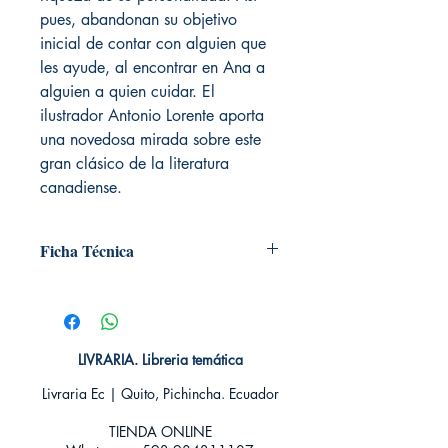
pues, abandonan su objetivo
inicial de contar con alguien que
les ayude, al encontrar en Ana a
alguien a quien cuidar. El
ilustrador Antonio Lorente aporta
una novedosa mirada sobre este
gran clásico de la literatura
canadiense.
Ficha Técnica
# de páginas: 337
Editorial: EDELVIVES
Idioma: Castellano
Encuadernación: Dura
LIVRARIA. Libreria temática
ISBN: 9788414029862
Categoría: Infantil +9 años - Ilustrados
Livraria Ec | Quito, Pichincha. Ecuador
Tamaño: Grande
TIENDA ONLINE​