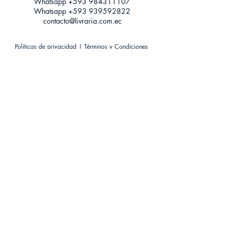
Whatsapp +593
984311107
Whatsapp
+593 939592822
contacto@livraria.com.ec
Políticas de privacidad | Términos y Condiciones
Métodos de pago
Condiciones de distribución
Métodos de envíos
Política de devoluciones
¡Escríbenos a Whatsapp!
Suscríbete a nuestro newsletter