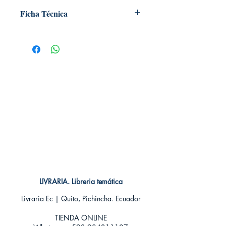
Ficha Técnica
# de páginas: 120
Editorial: Edelvives
Idioma: Castellano
Encuadernación: Blanda
ISBN: 9788414002209
Categoría: Infantil
Tamaño: Bolsillo
LIVRARIA. Libreria temática
Livraria Ec | Quito, Pichincha. Ecuador
TIENDA ONLINE​