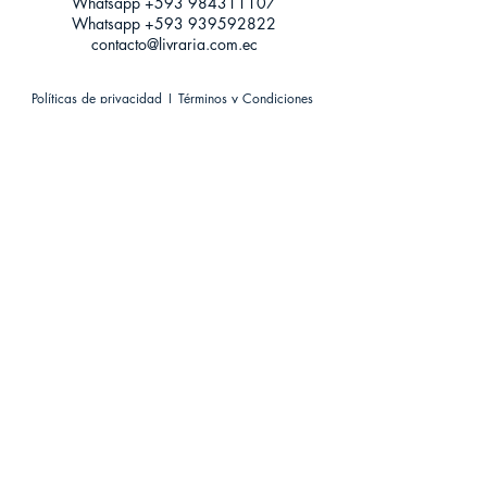
Whatsapp +593
984311107
Whatsapp
+593 939592822
contacto@livraria.com.ec
Políticas de privacidad | Términos y Condiciones
Métodos de pago
Condiciones de distribución
Métodos de envíos
Política de devoluciones
¡Escríbenos a Whatsapp!
Suscríbete a nuestro newsletter