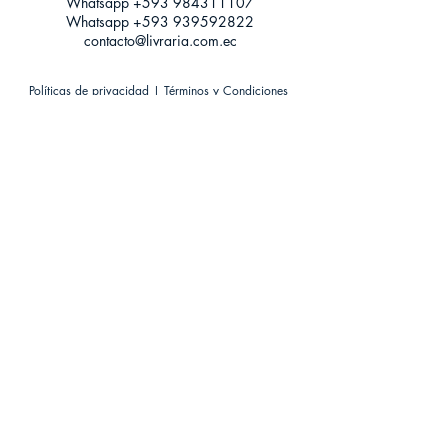
Whatsapp +593
984311107
Whatsapp
+593 939592822
contacto@livraria.com.ec
Políticas de privacidad | Términos y Condiciones
Métodos de pago
Condiciones de distribución
Métodos de envíos
Política de devoluciones
¡Escríbenos a Whatsapp!
Suscríbete a nuestro newsletter