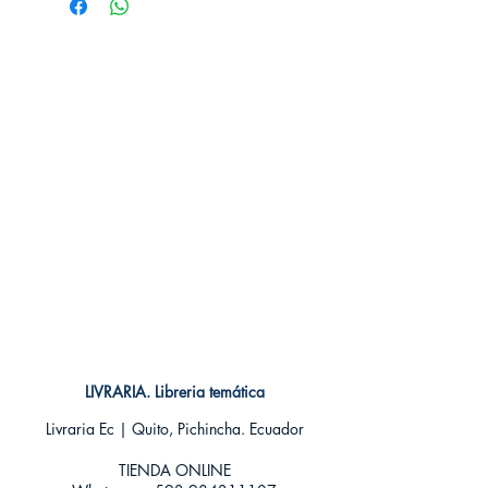
Idioma: Castellano
Encuadernación: Tapa blanda
ISBN:
9788467919851
Categoría: SHONEN MANGA
Tamaño: Grande
LIVRARIA. Libreria temática
Livraria Ec | Quito, Pichincha. Ecuador
TIENDA ONLINE​