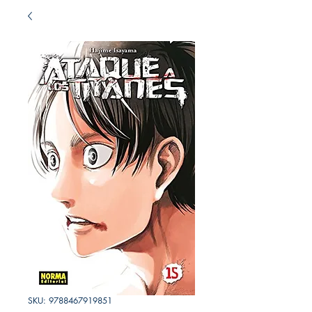
SKU: 9788467919851