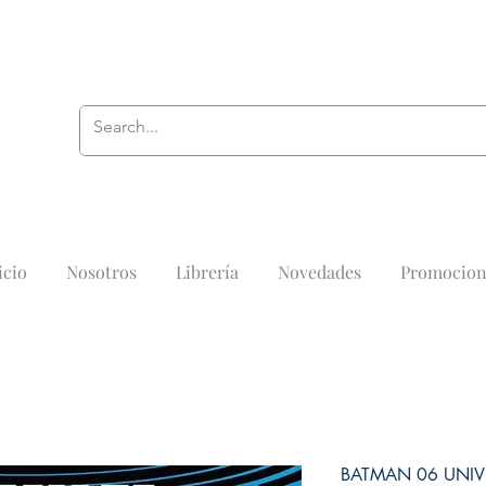
icio
Nosotros
Librería
Novedades
Promocion
BATMAN 06 UNI