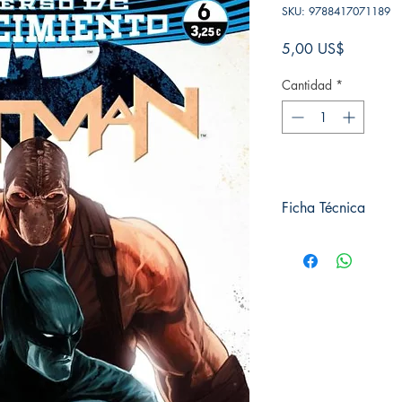
SKU: 9788417071189
Precio
5,00 US$
Cantidad
*
Ficha Técnica
# de páginas: 48
Editorial: ECC
Idioma: Castellano
Encuadernación: Tap
ISBN:
9788417071
Categoría: Comics
Tamaño: Grande