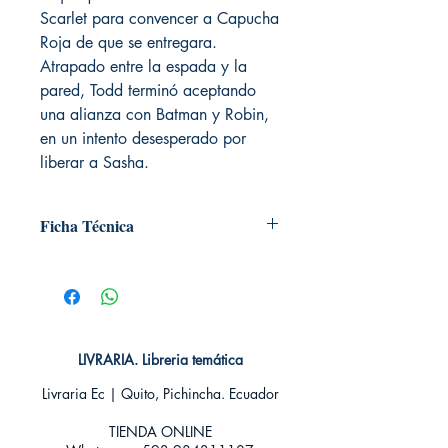
Scarlet para convencer a Capucha
Roja de que se entregara.
Atrapado entre la espada y la
pared, Todd terminó aceptando
una alianza con Batman y Robin,
en un intento desesperado por
liberar a Sasha.
Ficha Técnica
# de páginas: 48
Editorial: ECC
Idioma: Castellano
Encuadernación: Blanda
ISBN:
9788493977399
LIVRARIA. Libreria temática
Categoría: COMIC
Tamaño: Grande
Livraria Ec | Quito, Pichincha. Ecuador
TIENDA ONLINE​