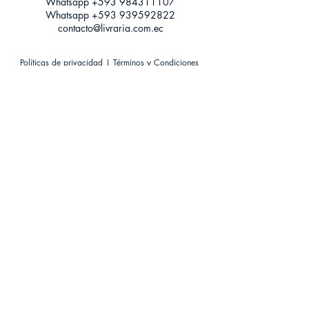
Whatsapp +593
984311107
Whatsapp
+593 939592822
contacto@livraria.com.ec
Políticas de privacidad | Términos y Condiciones
Métodos de pago
Condiciones de distribución
Métodos de envíos
Política de devoluciones
¡Escríbenos a Whatsapp!
Suscríbete a nuestro newsletter