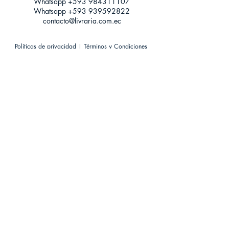
Whatsapp +593
984311107
Whatsapp
+593 939592822
contacto@livraria.com.ec
Políticas de privacidad | Términos y Condiciones
Métodos de pago
Condiciones de distribución
Métodos de envíos
Política de devoluciones
¡Escríbenos a Whatsapp!
Suscríbete a nuestro newsletter