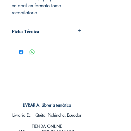
en abril en formato tomo
recopilatorio!
Ficha Técnica
# de páginas: 24
Editorial: ECC
Idioma: Castellano
Encuadernación: Blanda
ISBN: 9788416998272
Categoría: COMIC
Tamaño: Grande
LIVRARIA. Libreria temática
Livraria Ec | Quito, Pichincha. Ecuador
TIENDA ONLINE​