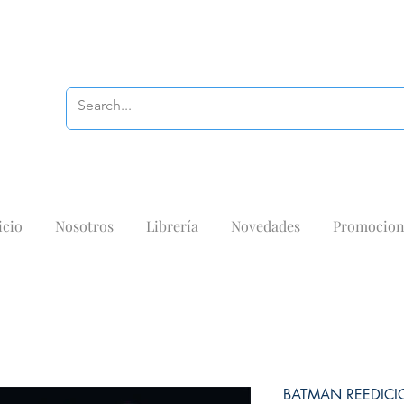
icio
Nosotros
Librería
Novedades
Promocion
BATMAN REEDICI