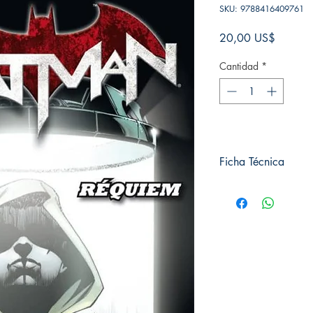
SKU: 9788416409761
Precio
20,00 US$
Cantidad
*
Ficha Técnica
# de páginas: 128
Editorial: ECC
Idioma: Castellano
Encuadernación: Blan
ISBN:
9788416409
Categoría: COMIC
Tamaño: Grande