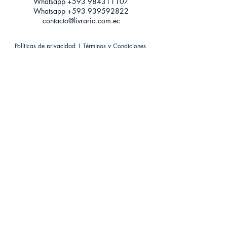
Whatsapp +593
984311107
Whatsapp
+593 939592822
contacto@livraria.com.ec
Políticas de privacidad | Términos y Condiciones
Métodos de pago
Condiciones de distribución
Métodos de envíos
Política de devoluciones
¡Escríbenos a Whatsapp!
Suscríbete a nuestro newsletter