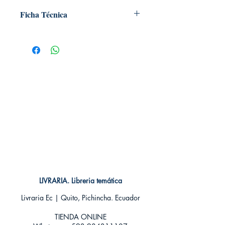
Ficha Técnica
# de páginas: 144
Editorial: ECC
Idioma: Castellano
Encuadernación: Blanda
ISBN: 9788416660629
Categoría: COMIC
Tamaño: Grande
LIVRARIA. Libreria temática
Livraria Ec | Quito, Pichincha. Ecuador
TIENDA ONLINE​