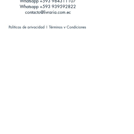
Whatsapp +593
984311107
Whatsapp
+593 939592822
contacto@livraria.com.ec
Políticas de privacidad | Términos y Condiciones
Métodos de pago
Condiciones de distribución
Métodos de envíos
Política de devoluciones
¡Escríbenos a Whatsapp!
Suscríbete a nuestro newsletter