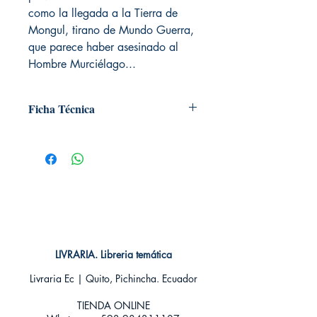
como la llegada a la Tierra de
Mongul, tirano de Mundo Guerra,
que parece haber asesinado al
Hombre Murciélago...
Ficha Técnica
# de páginas: 32
Editorial: ECC
Idioma: Castellano
Encuadernación: Tapa blanda
ISBN:
9788416152049
Categoría: Comics
Tamaño: Grande
LIVRARIA. Libreria temática
Livraria Ec | Quito, Pichincha. Ecuador
TIENDA ONLINE​