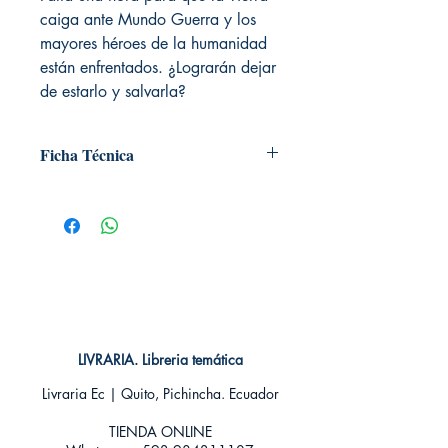
caiga ante Mundo Guerra y los
mayores héroes de la humanidad
están enfrentados. ¿Lograrán dejar
de estarlo y salvarla?
Ficha Técnica
# de páginas: 64
Editorial: ECC
Idioma: Castellano
Encuadernación: Tapa blanda
ISBN:
9788416152551
Categoría: Comics
Tamaño: Grande
LIVRARIA. Libreria temática
Livraria Ec | Quito, Pichincha. Ecuador
TIENDA ONLINE​