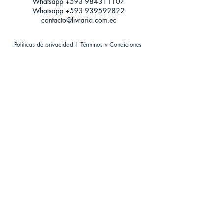
Whatsapp +593
984311107
Whatsapp
+593 939592822
contacto@livraria.com.ec
Políticas de privacidad | Términos y Condiciones
Métodos de pago
Condiciones de distribución
Métodos de envíos
Política de devoluciones
¡Escríbenos a Whatsapp!
Suscríbete a nuestro newsletter