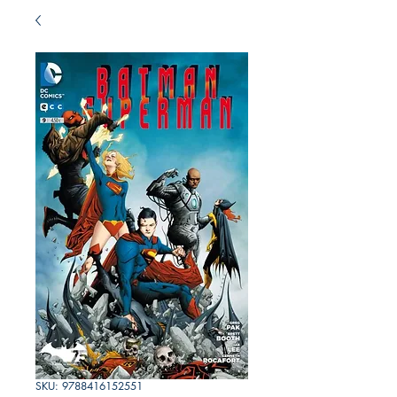
SKU: 9788416152551