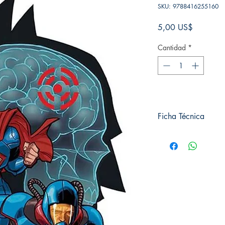
SKU: 9788416255160
Precio
5,00 US$
Cantidad
*
Ficha Técnica
# de páginas: 32
Editorial: ECC
Idioma: Castellano
Encuadernación: Tap
ISBN:
9788416255
Categoría: Comics
Tamaño: Grande