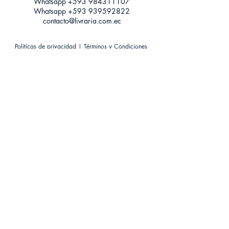
Whatsapp +593
984311107
Whatsapp
+593 939592822
contacto@livraria.com.ec
Políticas de privacidad | Términos y Condiciones
Métodos de pago
Condiciones de distribución
Métodos de envíos
Política de devoluciones
¡Escríbenos a Whatsapp!
Suscríbete a nuestro newsletter