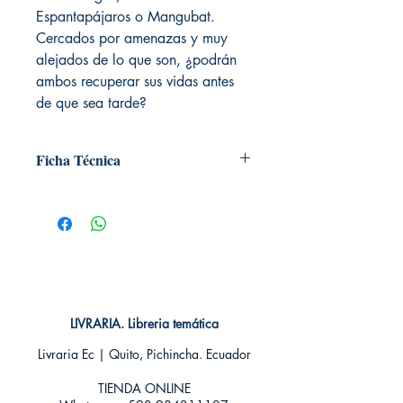
Espantapájaros o Mangubat.
Cercados por amenazas y muy
alejados de lo que son, ¿podrán
ambos recuperar sus vidas antes
de que sea tarde?
Ficha Técnica
# de páginas: 32
Editorial: ECC
Idioma: Castellano
Encuadernación: Tapa blanda
ISBN:
9788416303335
Categoría: Comics
Tamaño: Grande
LIVRARIA. Libreria temática
Livraria Ec | Quito, Pichincha. Ecuador
TIENDA ONLINE​