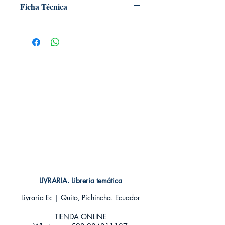
Ficha Técnica
# de páginas: 32
Editorial: ECC
Idioma: Castellano
Encuadernación: Tapa blanda
ISBN:
9788416409266
Categoría: Comics
Tamaño: Grande
LIVRARIA. Libreria temática
Livraria Ec | Quito, Pichincha. Ecuador
TIENDA ONLINE​