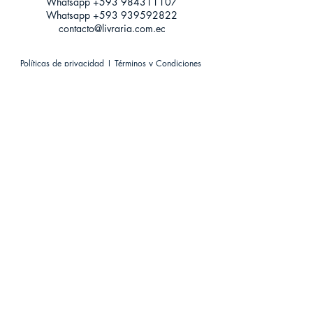
Whatsapp +593
984311107
Whatsapp
+593 939592822
contacto@livraria.com.ec
Políticas de privacidad | Términos y Condiciones
Métodos de pago
Condiciones de distribución
Métodos de envíos
Política de devoluciones
¡Escríbenos a Whatsapp!
Suscríbete a nuestro newsletter