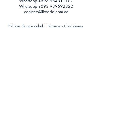
Whatsapp +593
984311107
Whatsapp
+593 939592822
contacto@livraria.com.ec
Políticas de privacidad | Términos y Condiciones
Métodos de pago
Condiciones de distribución
Métodos de envíos
Política de devoluciones
¡Escríbenos a Whatsapp!
Suscríbete a nuestro newsletter