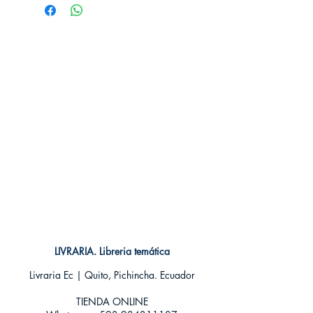
Editorial: Norma
Idioma: Castellano
Encuadernación: Tapa blanda
ISBN: 9788417373610
Categoría: SHONEN MANGA
Tamaño: Grande
LIVRARIA. Libreria temática
Livraria Ec | Quito, Pichincha. Ecuador
TIENDA ONLINE​