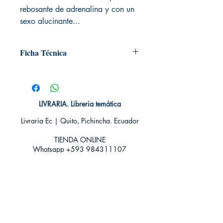
rebosante de adrenalina y con un
sexo alucinante...
Ficha Técnica
# de páginas: 304
Editorial: DEBOLSILLO
Idioma: Castellano
Encuadernación: Tapa blanda
LIVRARIA. Libreria temática
ISBN: 9788490623206
Livraria Ec | Quito, Pichincha. Ecuador
Categoría: Novela Romántica - Erótica
Tamaño: Grande
TIENDA ONLINE​
Whatsapp +593
984311107
Whatsapp
+593 939592822
contacto@livraria.com.ec
Políticas de privacidad | Términos y Condiciones
Métodos de pago
Condiciones de distribución
Métodos de envíos