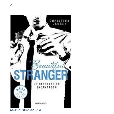
SKU: 9788490623206