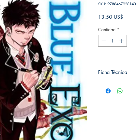
SKU: 9788467928143
Precio
13,50 US$
Cantidad
*
Ficha Técnica
# de páginas: 202
Editorial: Norma
Idioma: Castellano
Encuadernación: Tap
ISBN: 9788467928
Categoría: SHONE
Tamaño: Grande