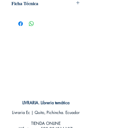
Ficha Técnica
# de páginas: 192
Editorial: Norma
Idioma: Castellano
Encuadernación: Tapa blanda
ISBN: 9788467911299
Categoría: SHONEN MANGA
Tamaño: Grande
LIVRARIA. Libreria temática
Livraria Ec | Quito, Pichincha. Ecuador
TIENDA ONLINE​