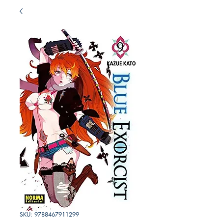
SKU: 9788467911299