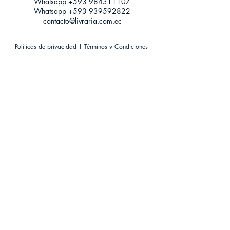
Whatsapp +593
984311107
Whatsapp
+593 939592822
contacto@livraria.com.ec
Políticas de privacidad | Términos y Condiciones
Métodos de pago
Condiciones de distribución
Métodos de envíos
Política de devoluciones
¡Escríbenos a Whatsapp!
Suscríbete a nuestro newsletter