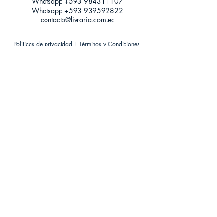
Whatsapp +593
984311107
Whatsapp
+593 939592822
contacto@livraria.com.ec
Políticas de privacidad | Términos y Condiciones
Métodos de pago
Condiciones de distribución
Métodos de envíos
Política de devoluciones
¡Escríbenos a Whatsapp!
Suscríbete a nuestro newsletter