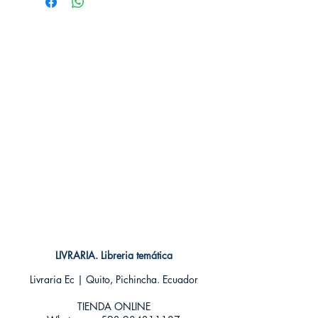
Idioma: Castellano⁣⁣⁣
Encuadernación: Tapa Dura
ISBN: ⁣⁣⁣9788417492083
Categoría: BIOGRAFIAS - MUSICA⁣⁣⁣
Tamaño: Grande
LIVRARIA. Libreria temática
Livraria Ec | Quito, Pichincha. Ecuador
TIENDA ONLINE​