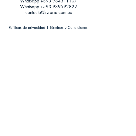
Whatsapp +593
984311107
Whatsapp
+593 939592822
contacto@livraria.com.ec
Políticas de privacidad | Términos y Condiciones
Métodos de pago
Condiciones de distribución
Métodos de envíos
Política de devoluciones
¡Escríbenos a Whatsapp!
Suscríbete a nuestro newsletter