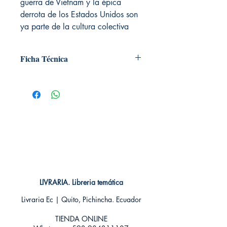
guerra de Vietnam y la épica
derrota de los Estados Unidos son
ya parte de la cultura colectiva
Ficha Técnica
# de páginas: 336
Editorial: Nowtilus
Idioma: Castellano
Encuadernación: Tapa blanda
ISBN: 9788499676869
Categoría: Cultura General e Historia
Tamaño: Grande
LIVRARIA. Libreria temática
Livraria Ec | Quito, Pichincha. Ecuador
TIENDA ONLINE​