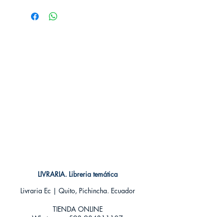
# de páginas: ⁣
Editorial: ⁣DEBATE
Idioma: Castellano⁣
Encuadernación: Blanda⁣
ISBN: ⁣9789585446038
Categoría: BIOGRAFIAS⁣
Tamaño: Grande
LIVRARIA. Libreria temática
Livraria Ec | Quito, Pichincha. Ecuador
TIENDA ONLINE​