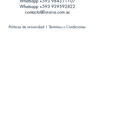
Whatsapp +593
984311107
Whatsapp
+593 939592822
contacto@livraria.com.ec
Políticas de privacidad | Términos y Condiciones
Métodos de pago
Condiciones de distribución
Métodos de envíos
Política de devoluciones
¡Escríbenos a Whatsapp!
Suscríbete a nuestro newsletter