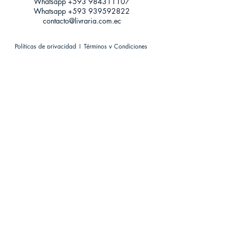
Whatsapp +593
984311107
Whatsapp
+593 939592822
contacto@livraria.com.ec
Políticas de privacidad | Términos y Condiciones
Métodos de pago
Condiciones de distribución
Métodos de envíos
Política de devoluciones
¡Escríbenos a Whatsapp!
Suscríbete a nuestro newsletter