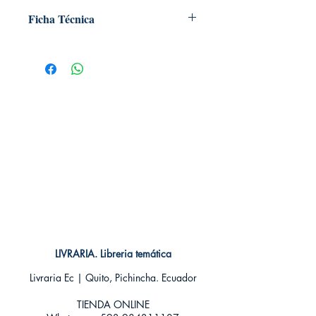
Ficha Técnica
# de páginas: 224
Editorial: NORMA
Idioma: Castellano
Encuadernación: Tapa blanda
ISBN: 9788467921465
Categoría: SEINEN MANGA
Tamaño: Grande
LIVRARIA. Libreria temática
Livraria Ec | Quito, Pichincha. Ecuador
TIENDA ONLINE​