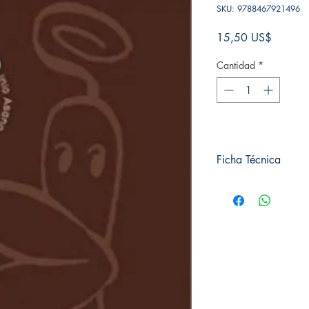
SKU: 9788467921496
Precio
15,50 US$
Cantidad
*
Ficha Técnica
# de páginas: 224
Editorial: NORMA ED
Idioma: Castellano
Encuadernación: Blan
ISBN: 9788467921
Categoría: Seinen
Tamaño: Grande