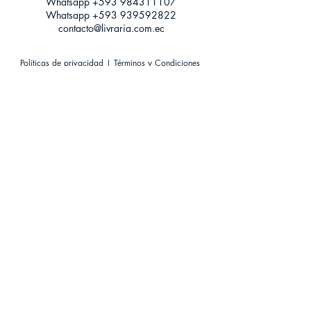
Whatsapp +593
984311107
Whatsapp
+593 939592822
contacto@livraria.com.ec
Políticas de privacidad | Términos y Condiciones
Métodos de pago
Condiciones de distribución
Métodos de envíos
Política de devoluciones
¡Escríbenos a Whatsapp!
Suscríbete a nuestro newsletter