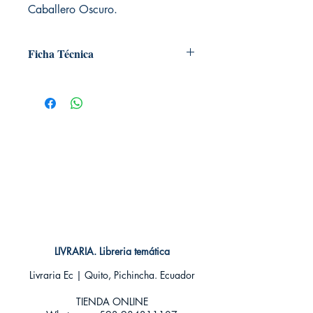
Caballero Oscuro.
Ficha Técnica
# de páginas: 48
Editorial: ECC
Idioma: Castellano
Encuadernación: Tapa blanda
ISBN:
9788417147662
Categoría: Comics
Tamaño: Grande
LIVRARIA. Libreria temática
Livraria Ec | Quito, Pichincha. Ecuador
TIENDA ONLINE​