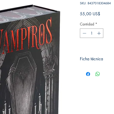
SKU: 8437018304684
Precio
55,00 US$
Cantidad
*
Ficha técnica
# de páginas:
Editorial: Alma editori
Idioma: Castellano
Encuadernación: Dura
ISBN: 8437018304
Categoría: Clásicos i
Tamaño: Grande