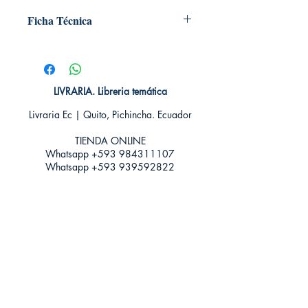
Ficha Técnica
# de páginas: 144
Editorial: Nocturna ediciones
Idioma: Castellano
Encuadernación: Tapa blanda
LIVRARIA. Libreria temática
ISBN: 9788493739645
Livraria Ec | Quito, Pichincha. Ecuador
Categoría: Epistolarios
Tamaño: Grande
TIENDA ONLINE​
Whatsapp +593
984311107
Whatsapp
+593 939592822
contacto@livraria.com.ec
Políticas de privacidad | Términos y Condiciones
Métodos de pago
Condiciones de distribución
Métodos de envíos
Política de devoluciones