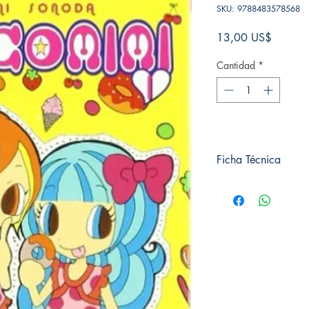
SKU: 9788483578568
Precio
13,00 US$
Cantidad
*
Ficha Técnica
# de páginas: 176
Editorial: GLENAT
Idioma: Castellano
Encuadernación: Tap
ISBN:
9788483578
Categoría: SHOJO
Tamaño: Grande