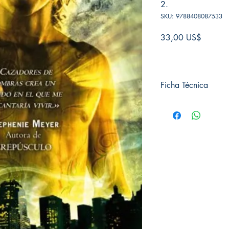
2.
SKU: 9788408087533
Precio
33,00 US$
Ficha Técnica
# de páginas: 464
Editorial: Destino
Idioma: Castellano
Encuadernación: Tapa
ISBN: 9788408087
Categoría: Novela Juve
Tamaño: Grande