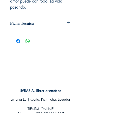
amor puede con todo. La vida
pasando.
Ficha Técnica
# de páginas: 216
Editorial: Espasa es Poesía
Idioma: Castellano
Encuadernación: Blanda
ISBN: 9788467052640
Categoría: Poesía
Tamaño: Grande
LIVRARIA. Libreria temática
Livraria Ec | Quito, Pichincha. Ecuador
TIENDA ONLINE​