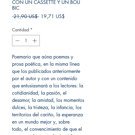
CON UN CASSETTE Y UN BOLI
BIC
Precio
Precio
 21,90 US$ 
19,71 US$
de
oferta
Cantidad
*
Poemario que aúna poemas y
prosa poética, en la misma línea
que los publicados anteriormente
por el autor y con un contenido
que entusiasmará a los lectores: la
cotidianidad, la pasión, el
desamor, la amistad, los momentos
dulces, la tristeza, la infancia, los
territorios del cariño, la esperanza
en un mundo mejor y, sobre
todo, el convencimiento de que el