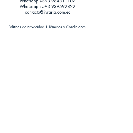
Whatsapp +593
984311107
Whatsapp
+593 939592822
contacto@livraria.com.ec
Políticas de privacidad | Términos y Condiciones
Métodos de pago
Condiciones de distribución
Métodos de envíos
Política de devoluciones
¡Escríbenos a Whatsapp!
Suscríbete a nuestro newsletter