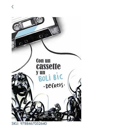
SKU: 9788467052640