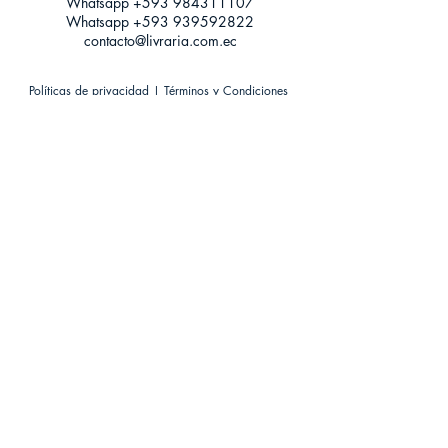
Whatsapp +593
984311107
Whatsapp
+593 939592822
contacto@livraria.com.ec
Políticas de privacidad | Términos y Condiciones
Métodos de pago
Condiciones de distribución
Métodos de envíos
Política de devoluciones
¡Escríbenos a Whatsapp!
Suscríbete a nuestro newsletter