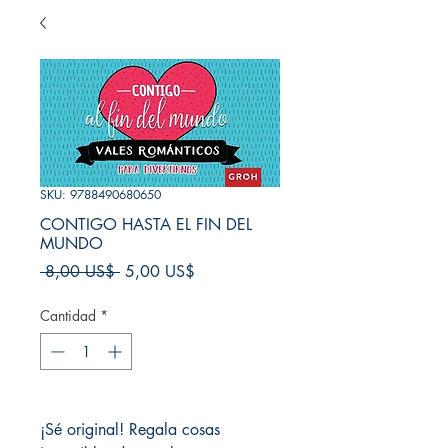
SKU: 9788490680650
CONTIGO HASTA EL FIN DEL
MUNDO
Precio
Precio
 8,00 US$ 
5,00 US$
de
oferta
Cantidad
*
¡Sé original! Regala cosas