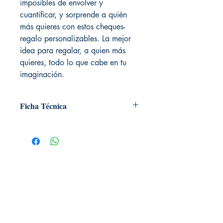
imposibles de envolver y
cuantificar, y sorprende a quién
más quieres con estos cheques-
regalo personalizables. La mejor
idea para regalar, a quien más
quieres, todo lo que cabe en tu
imaginación.
Ficha Técnica
# de páginas: 24
Editorial: Alma editorial
Idioma: Castellano
Encuadernación: Tapa blanda
ISBN: 9788490680650
Categoría: Otros