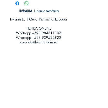
Editorial: DeBolsillo
Idioma: Castellano
Encuadernación: Tapa blanda
LIVRARIA. Libreria temática
ISBN: 9788466331098
Livraria Ec | Quito, Pichincha. Ecuador
Categoría: Narrativa Romántica
Tamaño: Grande
TIENDA ONLINE​
Whatsapp +593
984311107
Whatsapp
+593 939592822
contacto@livraria.com.ec
Políticas de privacidad | Términos y Condiciones
Métodos de pago
Condiciones de distribución
Métodos de envíos
Política de devoluciones
¡Escríbenos a Whatsapp!