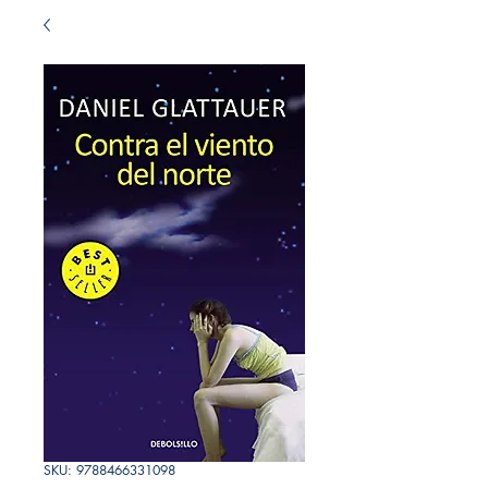
SKU: 9788466331098