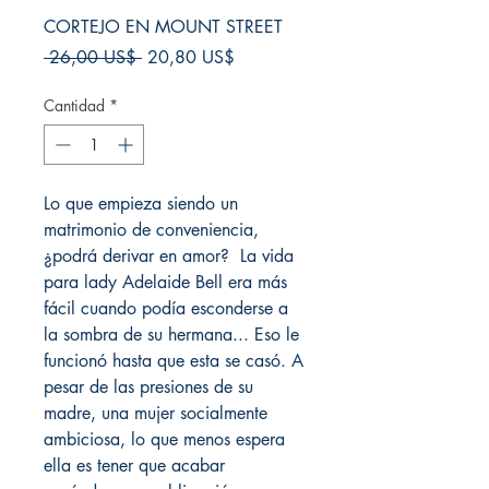
CORTEJO EN MOUNT STREET
Precio
Precio
 26,00 US$ 
20,80 US$
de
oferta
Cantidad
*
Lo que empieza siendo un
matrimonio de conveniencia,
¿podrá derivar en amor? La vida
para lady Adelaide Bell era más
fácil cuando podía esconderse a
la sombra de su hermana... Eso le
funcionó hasta que esta se casó. A
pesar de las presiones de su
madre, una mujer socialmente
ambiciosa, lo que menos espera
ella es tener que acabar