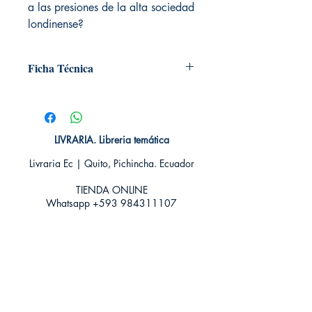
a las presiones de la alta sociedad
londinense?
Ficha Técnica
# de páginas: 416
Editorial: Libros de Seda
Idioma: Castellano
Encuadernación: Tapa blanda
LIVRARIA. Libreria temática
ISBN: 9788416973583
Livraria Ec | Quito, Pichincha. Ecuador
Categoría: Novela Romántica -
Historica
TIENDA ONLINE​
Tamaño: Grande
Whatsapp +593
984311107
Whatsapp
+593 939592822
contacto@livraria.com.ec
Políticas de privacidad | Términos y Condiciones
Métodos de pago
Condiciones de distribución
Métodos de envíos
Política de devoluciones