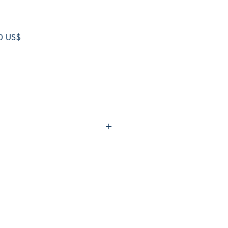
Precio
0 US$
de
oferta
a⁣⁣
CIONES