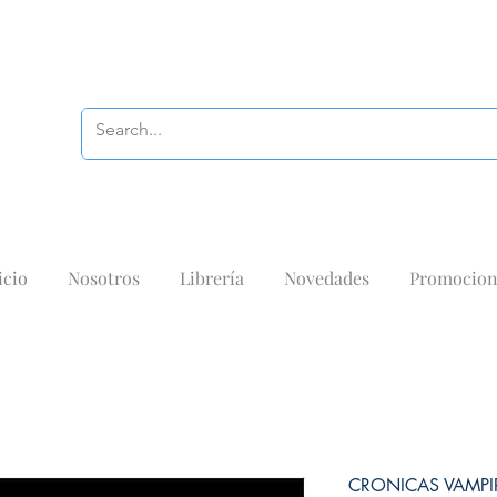
icio
Nosotros
Librería
Novedades
Promocion
CRONICAS VAMPIR