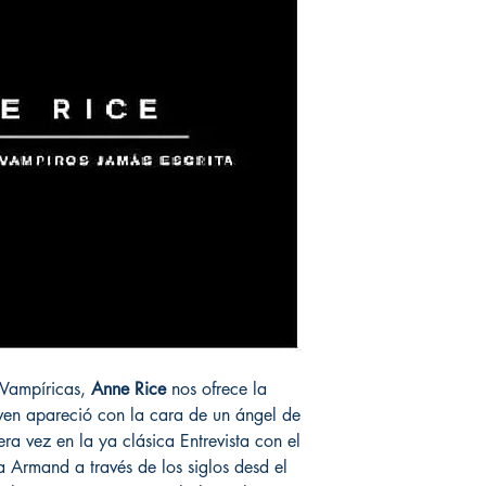
 Vampíricas,
Anne Rice
nos ofrece la
oven apareció con la cara de un ángel de
era vez en la ya clásica Entrevista con el
rmand a través de los siglos desd el