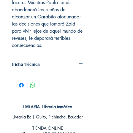
locura. Mientras Pablo jamás
abandonará los sueños de
alcanzar un Garabito afortunado;
las decisiones que tomará Zaíd
para vivir lejos de aquel mundo de
reveses, le deparará terribles
consecuencias.
Ficha Técnica
# de páginas:
Editorial: Editorial Luna Nueva
Idioma: Castellano
Encuadernación: Blanda
ISBN: 9789942867155
Categoría: Autores Ecuatorianos
LIVRARIA. Libreria temática
Tamaño: Grande
Livraria Ec | Quito, Pichincha. Ecuador
TIENDA ONLINE​