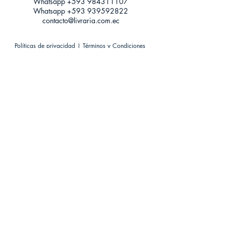
Whatsapp +593
984311107
Whatsapp
+593 939592822
contacto@livraria.com.ec
Políticas de privacidad | Términos y Condiciones
Métodos de pago
Condiciones de distribución
Métodos de envíos
Política de devoluciones
¡Escríbenos a Whatsapp!
Suscríbete a nuestro newsletter