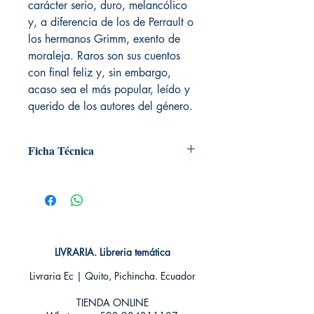
carácter serio, duro, melancólico
y, a diferencia de los de Perrault o
los hermanos Grimm, exento de
moraleja. Raros son sus cuentos
con final feliz y, sin embargo,
acaso sea el más popular, leído y
querido de los autores del género.
Ficha Técnica
# de páginas: 112
Editorial: Alma editorial
Idioma: Castellano
Encuadernación: Tapa dura
ISBN: 9788417430740
Categoría: Clásicos ilustrados
LIVRARIA. Libreria temática
Tamaño: Grande
Livraria Ec | Quito, Pichincha. Ecuador
TIENDA ONLINE​