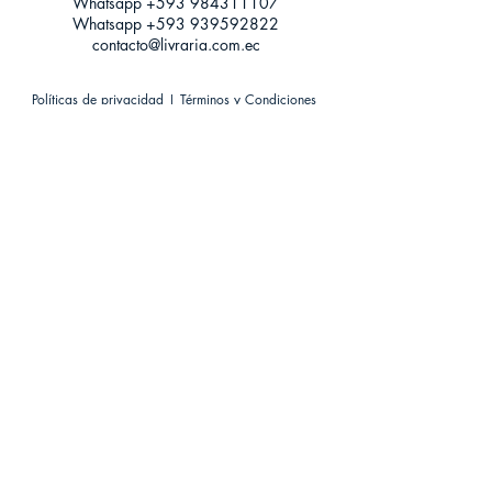
Whatsapp +593
984311107
Whatsapp
+593 939592822
contacto@livraria.com.ec
Políticas de privacidad | Términos y Condiciones
Métodos de pago
Condiciones de distribución
Métodos de envíos
Política de devoluciones
¡Escríbenos a Whatsapp!
Suscríbete a nuestro newsletter