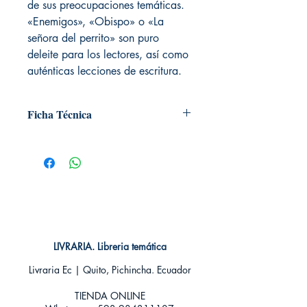
de sus preocupaciones temáticas.
«Enemigos», «Obispo» o «La
señora del perrito» son puro
deleite para los lectores, así como
auténticas lecciones de escritura.
Ficha Técnica
# de páginas: 144
Editorial: Alma editorial
Idioma: Castellano
Encuadernación: Tapa dura
ISBN: 9788417430832
Categoría: Clásicos ilustrados
Tamaño: Grande
LIVRARIA. Libreria temática
Livraria Ec | Quito, Pichincha. Ecuador
TIENDA ONLINE​