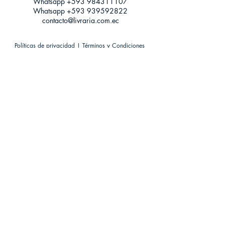
Whatsapp +593
984311107
Whatsapp
+593 939592822
contacto@livraria.com.ec
Políticas de privacidad | Términos y Condiciones
Métodos de pago
Condiciones de distribución
Métodos de envíos
Política de devoluciones
¡Escríbenos a Whatsapp!
Suscríbete a nuestro newsletter