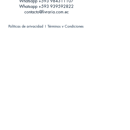
Whatsapp +593
984311107
Whatsapp
+593 939592822
contacto@livraria.com.ec
Políticas de privacidad | Términos y Condiciones
Métodos de pago
Condiciones de distribución
Métodos de envíos
Política de devoluciones
¡Escríbenos a Whatsapp!
Suscríbete a nuestro newsletter