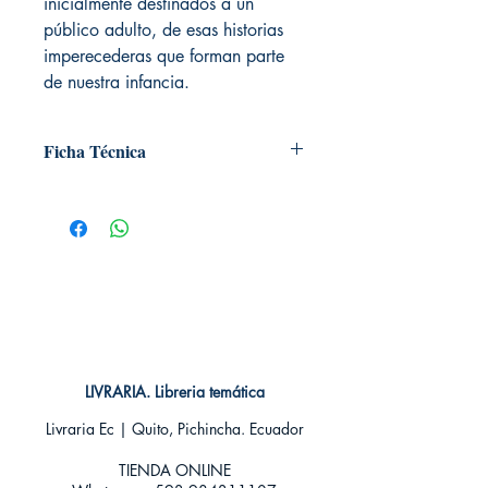
inicialmente destinados a un
público adulto, de esas historias
imperecederas que forman parte
de nuestra infancia.
Ficha Técnica
# de páginas: 320
Editorial: Alma editorial
Idioma: Castellano
Encuadernación: Dura
ISBN: 9788418008184
Categoría: Clásicos - Ilustrados
Tamaño: Grande
LIVRARIA. Libreria temática
Livraria Ec | Quito, Pichincha. Ecuador
TIENDA ONLINE​