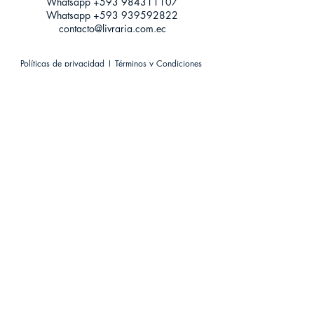
Whatsapp +593
984311107
Whatsapp
+593 939592822
contacto@livraria.com.ec
Políticas de privacidad | Términos y Condiciones
Métodos de pago
Condiciones de distribución
Métodos de envíos
Política de devoluciones
¡Escríbenos a Whatsapp!
Suscríbete a nuestro newsletter