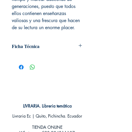
generaciones, puesto que todos
ellos contienen enseñanzas
valiosas y una frescura que hacen
de su lectura un enorme placer.
Ficha Técnica
# de páginas: 160
Editorial: Alma editorial
Idioma: Castellano
Encuadernación: Tapa dura
ISBN: 9788417430597
Categoría: Clásicos ilustrados
Tamaño: Grande
LIVRARIA. Libreria temática
Livraria Ec | Quito, Pichincha. Ecuador
TIENDA ONLINE​