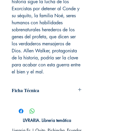
historia sigue la lucha de los
Exorcistas por detener al Conde y
su séquito, la familia Noé, seres
humanos con habilidades
sobrenaturales herederos de los
genes del profeta, que dicen ser
los verdaderos mensajeros de
Dios. Allen Walker, protagonista
de la historia, podría ser la clave
para acabar con esta guerra entre
el bien y el mal.
Ficha Técnica
# de páginas: 200
Editorial: IVREA
Idioma: Castellano
Encuadernación: Tapa blanda
LIVRARIA. Libreria temática
ISBN:
9788416352128
Livraria Ec | Quito, Pichincha. Ecuador