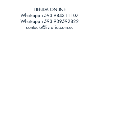
Tamaño: Grande
TIENDA ONLINE​
Whatsapp +593
984311107
Whatsapp
+593 939592822
contacto@livraria.com.ec
Políticas de privacidad | Términos y Condiciones
Métodos de pago
Condiciones de distribución
Métodos de envíos
Política de devoluciones
¡Escríbenos a Whatsapp!