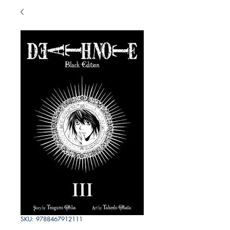
SKU: 9788467912111