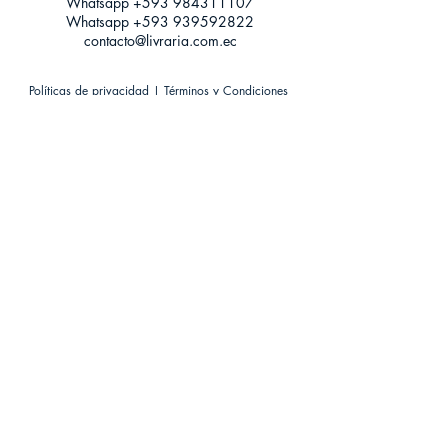
Whatsapp +593
984311107
Whatsapp
+593 939592822
contacto@livraria.com.ec
Políticas de privacidad | Términos y Condiciones
Métodos de pago
Condiciones de distribución
Métodos de envíos
Política de devoluciones
¡Escríbenos a Whatsapp!
Suscríbete a nuestro newsletter