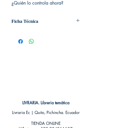
¿Quién lo controla ahora?
Ficha Técnica
# de páginas: 420
Editorial: Norma
Idioma: Castellano
Encuadernación: Tapa blanda
ISBN: 9788467912111
Categoría: SHONEN MANGA
Tamaño: Grande
LIVRARIA. Libreria temática
Livraria Ec | Quito, Pichincha. Ecuador
TIENDA ONLINE​