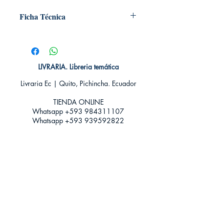
Ficha Técnica
# de páginas: 352
Editorial: DEBOLSILLO
Idioma: Castellano
Encuadernación: Blanda
LIVRARIA. Libreria temática
ISBN: 9788499082103
Livraria Ec | Quito, Pichincha. Ecuador
Categoría: Novela Romántica -
Paranormal
TIENDA ONLINE​
Tamaño: Grande
Whatsapp +593
984311107
Whatsapp
+593 939592822
contacto@livraria.com.ec
Políticas de privacidad | Términos y Condiciones
Métodos de pago
Condiciones de distribución
Métodos de envíos
Política de devoluciones