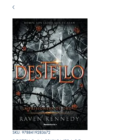
SKU: 9788419283672