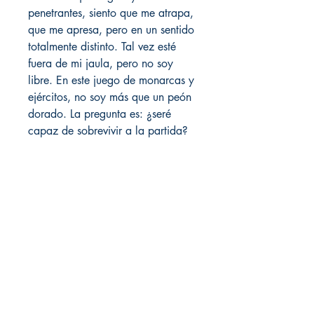
penetrantes, siento que me atrapa,
que me apresa, pero en un sentido
totalmente distinto. Tal vez esté
fuera de mi jaula, pero no soy
libre. En este juego de monarcas y
ejércitos, no soy más que un peón
dorado. La pregunta es: ¿seré
capaz de sobrevivir a la partida?
LIVRARIA. Libreria temática
Livraria Ec | Quito, Pichincha. Ecuador
TIENDA ONLINE​
Whatsapp +593
984311107
Whatsapp
+593 939592822
contacto@livraria.com.ec