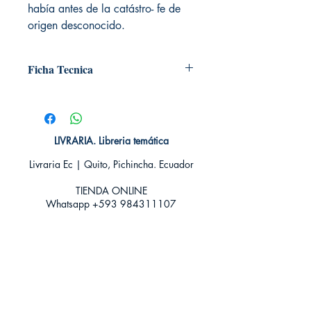
había antes de la catástro- fe de
origen desconocido.
Ficha Tecnica
# de páginas: ⁣112
Editorial: ⁣IVREA
Idioma: Castellano⁣
Encuadernación: Blanda⁣
LIVRARIA. Libreria temática
Categoría:⁣ Shonen
Livraria Ec | Quito, Pichincha. Ecuador
Tamaño: Grande
TIENDA ONLINE​
Whatsapp +593
984311107
Whatsapp
+593 939592822
contacto@livraria.com.ec
Políticas de privacidad | Términos y Condiciones
Métodos de pago
Condiciones de distribución
Métodos de envíos
Política de devoluciones