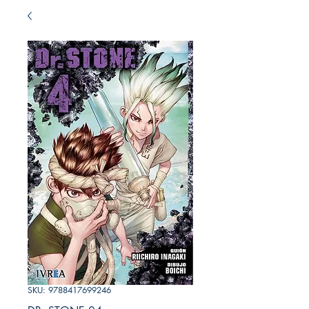
SKU: 9788417699246